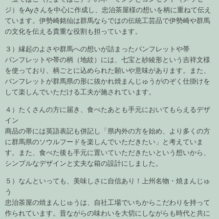
ジ）をAyさんを中心に作成し、忠治茶屋様の想いを柄に重ねて伝え
ています。伊勢崎銘仙は群馬ならではの伝統工芸品で伊勢崎や群馬
の文化を伝える貴重な役割も担っています。
３）縁起のよさや群馬への想いが詰まったパンフレットや帯
パンフレットや帯の柄（地紋）には、七宝と紗綾形という吉祥文様
を使っており、柄ごとに込められた願いや意味があります。また、
パンフレットが群馬県の形に抜かれ焼まんじゅうがのぞく仕掛けを
して楽しんでいただける工夫が施されています。
４）たくさんの方に届き、食べたあとも手元においてもらえるデザ
イン
商品の帯には英語表記も併記し「県内外の方を始め、より多くの方
に群馬県のソウルフードを楽しんでいただきたい」と考えていま
す。また、食べた後も手元に置いていただきたいという想いから、
シンプルなデザインと丈夫な箱の設計にしました。
５）なんといっても、美味しさに自信あり！上州名物・焼まんじゅ
う
忠治茶屋の焼まんじゅうは、自社工場でいちからこだわりを持って
作られています。昔ながらの味わいを大切にしながらも時代と共に