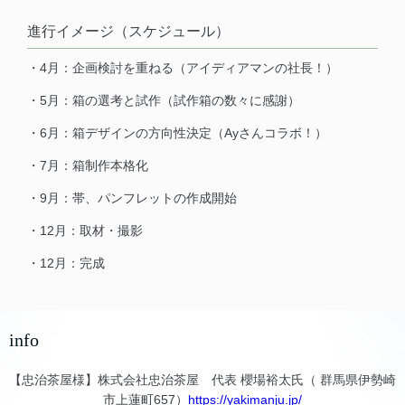
進行イメージ（スケジュール）
・4月：企画検討を重ねる（アイディアマンの社長！）
・5月：箱の選考と試作（試作箱の数々に感謝）
・6月：箱デザインの方向性決定（Ayさんコラボ！）
・7月：箱制作本格化
・9月：帯、パンフレットの作成開始
・12月：取材・撮影
・12月：完成
info
【忠治茶屋様】株式会社忠治茶屋 代表 櫻場裕太氏（ 群馬県伊勢崎
市上蓮町657）
https://yakimanju.jp/