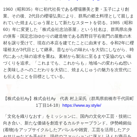
1960（昭和35）年に初代社長である櫻場勝美と妻・玉子により創
業。その後、2代目の櫻場弘美により、群馬の郷土料理として親しま
れていた焼まんじゅう屋として新たなスタートを切る。1985（昭和
60）年に変更した「株式会社忠治茶屋」という社名は、群馬県出身
の侠客・国定忠治ゆかりの建造物である西野目宇右衛門の屋敷の木
材を譲り受けて、現在の本店を建てたことに由来する。令和2年に櫻
場裕太が3代目として継承。昔ながらの味わいを大切にしながら、時
代にあった味の追求を重ね、素材から製法に至るまで妥協のない味
づくりを追求。「これまでも、これからも」地域への変わらぬ想い
と美味しさへのこだわりを大切に、焼まんじゅうの魅力を次世代に
も伝えることを目標としている。
【株式会社Ay】株式会社Ay 代表 村上采氏（群馬県前橋市千代田町
1丁目14-18）
https://www.ay.style/
「文化を織りなおす」をミッションに、国内の文化や工芸・技術に
向き合い、新たな価値を創造するカルチャーブランド。伊勢崎銘仙
(着物)をアップサイクルしたアパレルや雑貨、工芸を活用したアク
セサリーなどを手がけ、現代のファッションに落とし込んだ商品を