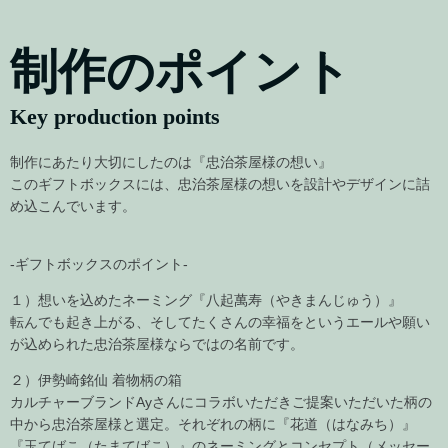
制作のポイント
Key production points
制作にあたり大切にしたのは『忠治茶屋様の想い』
このギフトボックスには、忠治茶屋様の想いを設計やデザインに詰
め込こんでいます。
-ギフトボックスのポイント-
１）想いを込めたネーミング『八起萬寿（やきまんじゅう）』
転んでも起き上がる、そしてたくさんの幸福をというエールや願い
が込められた忠治茶屋様ならではの名前です。
２）伊勢崎銘仙 着物柄の箱
カルチャーブランドAyさんにコラボいただきご提案いただいた柄の
中から忠治茶屋様と選定。それぞれの柄に『花道（はなみち）』
『玉てばこ（たまてばこ）』のネーミングとコンセプト（メッセー