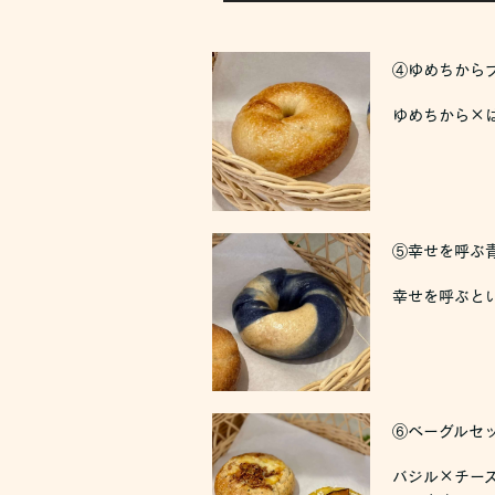
④ゆめちからプ
ゆめちから×
⑤幸せを呼ぶ
幸せを呼ぶと
⑥ベーグルセッ
バジル×チー