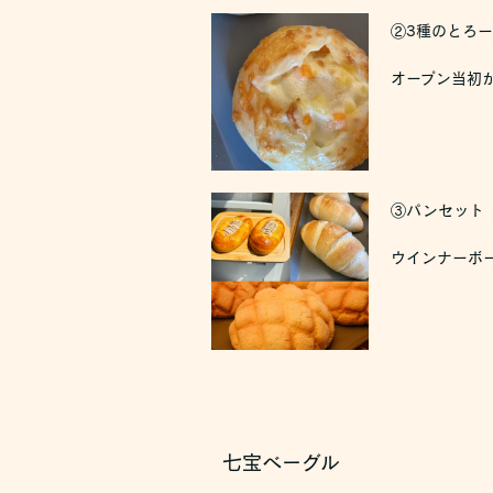
②3種のとろー
オープン当初
③パンセット 
ウインナーボ
七宝ベーグル